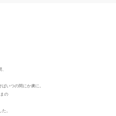
間、
けばいつの間にか虜に。
まの
した。