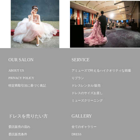
DRESS
全てのギャラリー
DRESS
全てのギャラリー
卒花のお写真
卒花のお写真
OUR SALON
SERVICE
ABOUT US
アミューズで叶えるハイクオリティな前撮
PRIVACY POLICY
りプラン
特定商取引法に基づく表記
ドレスレンタル/販売
ドレスのサイズお直し
ミューズクリーニング
ドレスを売りたい方
GALLERY
委託販売の流れ
全てのギャラリー
委託販売条件
DRESS